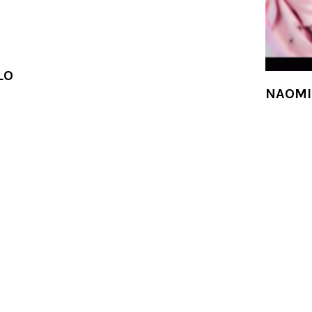
LO
NAOMI